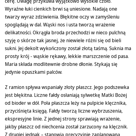
cerę. Uwagę przykuwa wyjątkowo wysokie czoło.
Wyraźne łuki cienkich brwi są uniesione. Nadają one
twarzy wyraz zdziwienia. Błękitne oczy w zamyśleniu
spoglądają w dal. Wąski nos i usta tworzą wrażenie
delikatności. Okrągła broda przechodzi w nieco pulchną
szyję o skórze tak jasnej, że niewiele różni się od bieli
sukni. Jej dekolt wykończony został złotą taśmą. Suknia ma
prosty krój - wąskie rękawy, lekkie marszczenie od pasa.
Maria składa modlitewnie drobne dłonie. Stykają się
jedynie opuszkami palców.
Z ramion spływa wspaniały złoty płaszcz. Jego podszewka
jest błękitna. Liczne fałdy osłaniają sylwetkę Matki Bożej
od bioder w dół. Poła płaszcza leży na pulpicie klęcznika,
przyciśnięta księgą. Fałdy tworzą liczne wybrzuszenia,
ekspresyjne linie. Z jednej strony sprawiają wrażenie,
jakby płaszcz od niechcenia został zarzucony na klęcznik.
Z drugiej jednak – stanowią precyzyjnie zaplanowaną