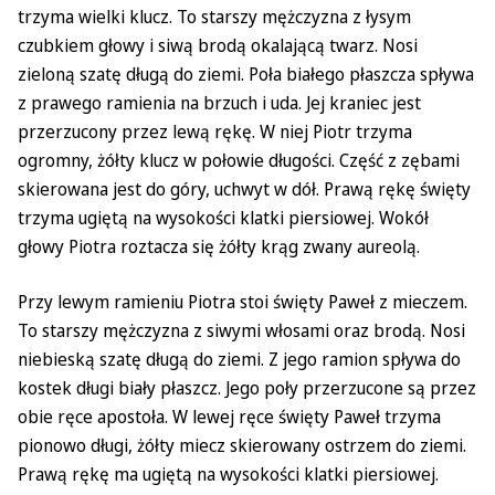
trzyma wielki klucz. To starszy mężczyzna z łysym
czubkiem głowy i siwą brodą okalającą twarz. Nosi
zieloną szatę długą do ziemi. Poła białego płaszcza spływa
z prawego ramienia na brzuch i uda. Jej kraniec jest
przerzucony przez lewą rękę. W niej Piotr trzyma
ogromny, żółty klucz w połowie długości. Część z zębami
skierowana jest do góry, uchwyt w dół. Prawą rękę święty
trzyma ugiętą na wysokości klatki piersiowej. Wokół
głowy Piotra roztacza się żółty krąg zwany aureolą.
Przy lewym ramieniu Piotra stoi święty Paweł z mieczem.
To starszy mężczyzna z siwymi włosami oraz brodą. Nosi
niebieską szatę długą do ziemi. Z jego ramion spływa do
kostek długi biały płaszcz. Jego poły przerzucone są przez
obie ręce apostoła. W lewej ręce święty Paweł trzyma
pionowo długi, żółty miecz skierowany ostrzem do ziemi.
Prawą rękę ma ugiętą na wysokości klatki piersiowej.