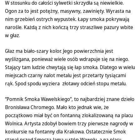
W stosunku do całości sylwetki skrzydła są niewielkie.
Ogon za to jest potężny, masywny, zawinięty. Wyrasta na
nim grzebień ostrych wypustek. Łapy smoka pokrywają
narośle. Każdą z nich kończą trzy straszliwe pazury wbite
w głaz.
Głaz ma biało-szary kolor. Jego powierzchnia jest
wyślizgana, ponieważ wiele osób wdrapuje się na niego.
Stający tam ludzie chwytają się łap smoka. Dlatego w wielu
miejscach czarny nalot metalu jest przetarty tysiącami
rąk. Spod spodu wyziera złotawy odcień stopu metalu.
“Pomnik Smoka Wawelskiego”, to najbardziej znane dzieło
Bronisława Chromego. Mało kto jednak wie, że
początkowo miał być on fontanną zlokalizowaną na placu
Wolnica. Artysta zdobył bowiem trzy pierwsze nagrody w
konkursie na fontanny dla Krakowa. Ostatecznie Smok
stanął przed Smoczą Jamą u stóp Wawelu, a na placu