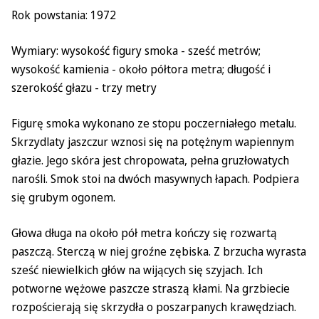
Rok powstania: 1972
Wymiary: wysokość figury smoka - sześć metrów;
wysokość kamienia - około półtora metra; długość i
szerokość głazu - trzy metry
Figurę smoka wykonano ze stopu poczerniałego metalu.
Skrzydlaty jaszczur wznosi się na potężnym wapiennym
głazie. Jego skóra jest chropowata, pełna gruzłowatych
narośli. Smok stoi na dwóch masywnych łapach. Podpiera
się grubym ogonem.
Głowa długa na około pół metra kończy się rozwartą
paszczą. Sterczą w niej groźne zębiska. Z brzucha wyrasta
sześć niewielkich głów na wijących się szyjach. Ich
potworne wężowe paszcze straszą kłami. Na grzbiecie
rozpościerają się skrzydła o poszarpanych krawędziach.