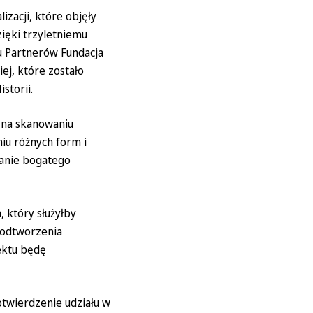
izacji, które objęły
ięki trzyletniemu
u Partnerów Fundacja
ej, które zostało
storii.
e na skanowaniu
u różnych form i
anie bogatego
, który służyłby
 odtworzenia
ektu będę
twierdzenie udziału w