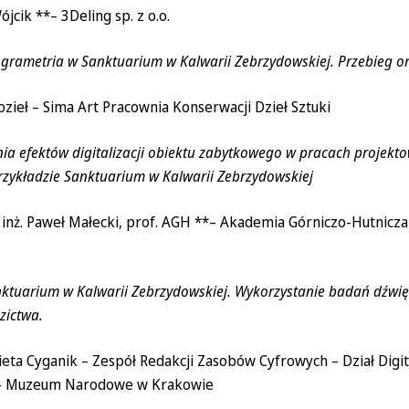
jcik **– 3Deling sp. z o.o.
ogrametria w Sanktuarium w Kalwarii Zebrzydowskiej. Przebieg or
ozieł – Sima Art Pracownia Konserwacji Dzieł Sztuki
ia efektów digitalizacji obiektu zabytkowego w pracach projekto
rzykładzie Sanktuarium w Kalwarii Zebrzydowskiej
 inż. Paweł Małecki, prof. AGH **– Akademia Górniczo-Hutnicza
nktuarium w Kalwarii Zebrzydowskiej. Wykorzystanie badań dźwię
zictwa.
ieta Cyganik – Zespół Redakcji Zasobów Cyfrowych – Dział Digita
– Muzeum Narodowe w Krakowie