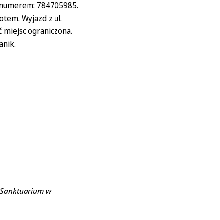
d numerem: 784705985.
tem. Wyjazd z ul.
ć miejsc ograniczona.
anik.
o Sanktuarium w