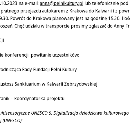
.10.2023 na e-mail:
anna@pelnikultury.pl
lub telefonicznie po
zpłatnego przejazdu autokarem z Krakowa do Kalwarii i z powro
9.30. Powrót do Krakowa planowany jest na godzinę 15.30. Iloś
oszeń. Chęć udziału w transporcie prosimy zgłaszać do Anny Fr
JI
ie konferencji, powitanie uczestników:
odnicząca Rady Fundacji Pełni Kultury
Kustosz Sanktuarium w Kalwarii Zebrzydowskiej
ranik – koordynatorka projektu
ultisensoryczne UNESCO 5. Digitalizacja dziedzictwa kulturoweg
j (UNESCO)”