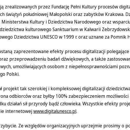
ją zrealizowanych przez Fundację Pełni Kultury procesów digital
ch świątyń południowej Małopolski oraz zabytków Krakowa. Dz
 Ministerstwa Kultury i Dziedzictwa Narodowego oraz wsparci
ę dziedzictwa kulturowego Sanktuarium w Kalwarii Zebrzydowski
towego Dziedzictwa UNESCO w 1999 r. oraz uznane za Pomnik Hi
ostaną zaprezentowane efekty procesu digitalizacji polegając
raz przeprowadzeniu badań dźwiękowych, a także zastosowani
owych, umożliwiających osobom z niepełnosprawnościami pozn
go Polski.
ł projekt tak szerokiej i kompleksowej digitalizacji dziedzictwa
grona odbiorców oraz byłby 100% zabezpieczeniem możliwości
ku działań sił przyrody bądź człowieka. Wszystkie efekty proj
nie internetowej
www.digitalunesco.pl
.
zybycie. Ze względów organizacyjnych uprzejmie prosimy o po